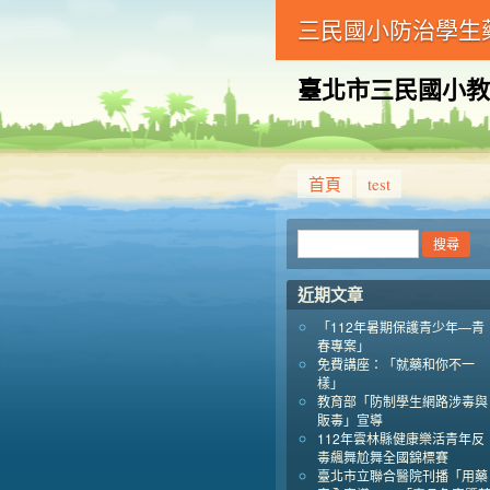
三民國小防治學生
臺北市三民國小教
首頁
test
近期文章
「112年暑期保護青少年—青
春專案」
免費講座：「就藥和你不一
樣」
教育部「防制學生網路涉毒與
販毒」宣導
112年雲林縣健康樂活青年反
毒飆舞尬舞全國錦標賽
臺北市立聯合醫院刊播「用藥