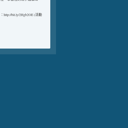
it.ly/2Hgb2OE (活動