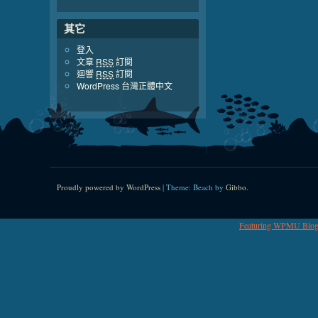
其它
登入
文章
RSS
訂閱
迴響
RSS
訂閱
WordPress 台灣正體中文
Proudly powered by WordPress
|
Theme: Beach by
Gibbo
.
Featuring WPMU Blogl